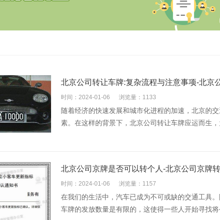
北京公司转让车牌:复杂流程与注意事项-北京
时间：2024-01-06
浏览量：1133
随着经济的快速发展和城市化进程的加速，北京的交
素。在这样的背景下，北京公司转让车牌应运而生，为
北京公司京牌是否可以转个人-北京公司京牌
时间：2024-01-06
浏览量：1157
在我们的生活中，汽车已成为不可或缺的交通工具。
车牌的发放数量是有限的，这使得一些人开始寻找将公