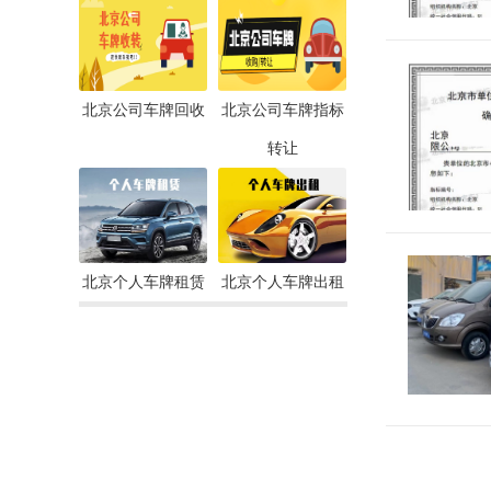
北京公司车牌回收
北京公司车牌指标
转让
北京个人车牌租赁
北京个人车牌出租