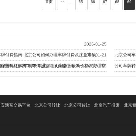
首页
<<
65
66
67
68
69
···
2026-01-25
车牌付费指南-北京公司如何办理车牌付费及注意事项…
北京公司车
2026-01-21
牌照价格解析-2026年北京公司车牌照最新价格及办理指
公司车牌转
能保留吗-公司车辆车牌是否可以保留使用？…
2026-01-15
北京公司车
吉安活畜交易平台
北京公司转让
北京公司转让
北京汽车报废
北京