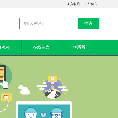
加入收藏
在线留言
牌流程
在线留言
联系我们