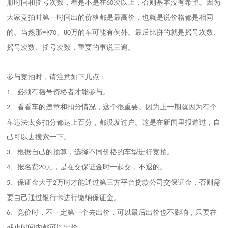
册时间和摇号次数，看是不是在
次以上，否则基本没有希望。因为
60
大家竞拍时第一时间出的价格都是最高价，也就是说价格都是相同
的。当然那种
、
万的车可能有例外。最后比拼的就是摇号次数、
70
80
摇号次数、摇号次数，重要的事说三遍。
参与竞拍时，请注意如下几点：
、必须有摇号资格者才能参与。
1
、看看车的违章和扣分情况，这个很重要。因为上一期就因为有个
2
车违法太多扣分都达上百分，都没发过户。这是在新闻里报道过，自
己可以去搜索一下。
、根据自己的预算，选择不同价格的车型进行竞拍。
3
、报名费
元，是在交保证金时一起交，不退的。
4
20
、保证金大于
万时才能通过第三方平台贷款公司交保证金，否则需
5
2
要自己通过银行卡进行缴纳保证金。
、竞价时，不一定第一个去出价，可以最后出价也不影响，只要在
6
截止时间内都可以出价。