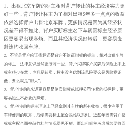
1、出租
北京
车牌的标主相对背户转让的标主经济实力更
好一些，背户转让标主为了相对出租
年多一点点的收益
5
依然选择背户出售
北京
车牌，更多情况是因为其经济状
况差不得不如此。背户买断标主名下车辆因标主经济原
因更容易出现麻烦。而且其经济状况好转后，更容易变
卦违约收回车牌。
、不管是背户给证指标还是背户不给证指标的标主，相对出租车牌
2
的标主，法律意识显然更淡薄一些。背户买牌客户买牌后保险上不上
标主很少在意，也容易转卖，标主没考虑到该风险要么是风险意识
低，要么就是“胆大”。
、背户指标的来源更容易是倒卖指标或抵押公司转卖的抵押标，更
3
容易滋生不必要的麻烦。
、背户指标的标主理论上已经拿到其车牌的所有收益，很少注重于
4
车牌使用的联系，后续需要标主配合很难联系到。近些年因需背户指
标标主配合而被敲竹杠的情况屡见不鲜。而出租标主考虑后续要收回