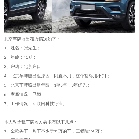
北京
车牌照出租方情况如下：
、姓名：张先生；
1
、年龄：
岁；
2
41
、户籍：
北京
户口；
3
、
北京
车牌照出租原因：闲置不用，这个指标用不到；
4
、
北京
车牌照出租年限：
至
年，
年优先；
5
1
5
3
、家庭情况：已婚；
6
、工作情况：互联网科技行业。
7
本人对承租车牌照方要求有以下几点：
、全款买车，购车不少于
万的车，三者险
万；
1
15
150