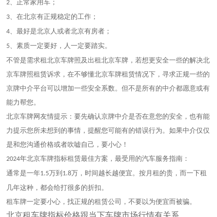
、正常家用车；
2
、在
北京
有正规稳定的工作；
3
、最好是
北京
人或者
北京
有房者；
4
、素质一定要好，人一定要踏实。
5
不管是需求租
北京
车牌照及出租
北京
车牌，若想更安全一些的解决
北
京
车牌照租赁诉求，在不够懂
北京
车牌租赁情况下，寻求正规一些的
京牌中介平台可以增加一些安全系数。但不是所有的中介都愿意或有
能力帮您。
北京
车牌网友情提示：要先确认京牌中介是否在意您的安全，也有能
力提示您所未想到的事情，提醒您可能有的错误行为。如果中介仅仅
是和您沟通价格或者吹嘘自己，要小心！
年
北京
车牌指标租赁最佳方案，最受用的汽车服务指南：
2024
通常是一年
万到
万，时间越长越便宜。按月租的贵，而一下租
1.5
1.8
几年这种，都会给打很多的折扣。
租车牌一定要小心，找正规的租赁公司，不要以为便宜而被骗。
北京租车牌
指标价格跟当下车牌市场行情有关系。