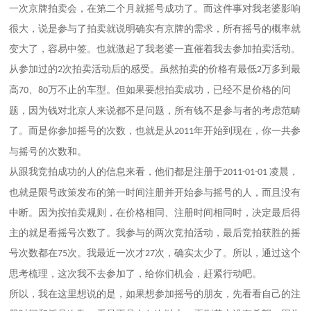
一次京牌拍卖会，在第二个月就摇号成功了。而这件事对我老婆影响
很大，说是参与了拍卖就说明确实有京牌的需求，所有摇号的概率就
变大了，容易中签。也就激起了我老婆一直催着我去参加拍卖活动。
从参加过的
次拍卖活动后的感受。虽然拍卖的价格有最低
万多到最
2
2
高
、
万不止的车型。但如果要想拍卖成功，已经不是价格的问
70
80
题，因为钱对
北京
人来说都不是问题，所有钱不是参与者的考虑范畴
了。而是你参加摇号的次数，也就是从
年开始到现在，你一共参
2011
与摇号的次数和。
从跟我竞拍成功的人的信息来看，他们都是注册于
凌晨，
2011-01-01
也就是限号政策发布的第一时间注册并开始参与摇号的人，而且没有
中断。因为按拍卖规则，在价格相同、注册时间相同时，决定最后得
主的就是看摇号次数了。我参与的两次竞拍活动，最后竞拍获胜的摇
号次数都在
次。我最近一次才
次，确实太少了。所以，通过这个
75
27
思考梳理，这次我不去参加了，给你们机会，赶紧行动吧。
所以，我在这里想说的是，如果想参加摇号的朋友，先看看自己的注