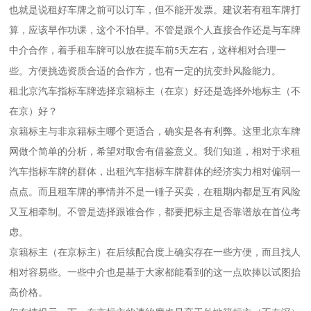
也就是说租好车牌之前可以订车，但不能开发票。建议若有租车牌打
算，应该早作功课，这个不怕早。不管是跟个人直接合作还是与车牌
中介合作，着手租车牌可以放在提车前
天左右，这样相对合理一
5
些。方便挑选资质合适的合作方，也有一定的抗变卦风险能力。
租
北京
汽车指标车牌选择京籍标主（在京）好还是选择外地标主（不
在京）好？
京籍标主与非京籍标主哪个更适合，确实是各有利弊。这里
北京
车牌
网做个简单的分析，希望对取舍有借鉴意义。我们知道，相对于求租
汽车指标车牌的群体，出租汽车指标车牌群体的经济实力相对偏弱一
点点。而且租车牌的事情并不是一锤子买卖，在租期内都是互有风险
又互相牵制。不管是选择跟谁合作，都要把标主是否靠谱放在首位考
虑。
京籍标主（在京标主）在后续配合度上确实存在一些方便，而且找人
相对容易些。一些中介也是基于大家都能看到的这一点吹捧以试图抬
高价格。