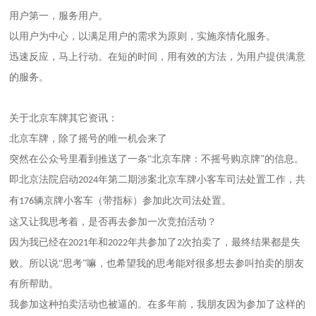
用户第一，服务用户。
以用户为中心，以满足用户的需求为原则，实施亲情化服务。
迅速反应，马上行动。在短的时间，用有效的方法，为用户提供满意
的服务。
关于
北京
车牌其它资讯：
北京
车牌，除了摇号的唯一机会来了
突然在公众号里看到推送了一条
“
北京
车牌：不摇号购京牌
”的信息。
即
北京
法院启动
年第二期涉案
北京
车牌小客车司法处置工作，共
2024
有
辆京牌小客车（带指标）参加此次司法处置。
176
这又让我思考着，是否再去参加一次竞拍活动？
因为我已经在
年和
年共参加了
次拍卖了，最终结果都是失
2021
2022
2
败。所以说“思考”嘛，也希望我的思考能对很多想去参叫拍卖的朋友
有所帮助。
我参加这种拍卖活动也被逼的。在多年前，我朋友因为参加了这样的