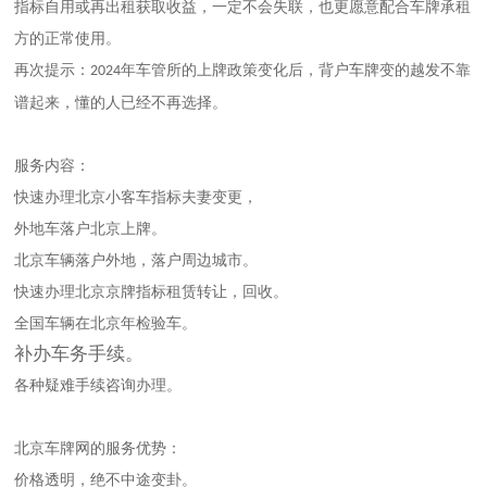
指标自用或再出租获取收益，一定不会失联，也更愿意配合车牌承租
方的正常使用。
再次提示：
年车管所的上牌政策变化后，背户车牌变的越发不靠
2024
谱起来，懂的人已经不再选择。
服务内容：
快速办理
北京
小客车指标夫妻变更，
外地车落户
北京
上牌。
北京
车辆落户外地，落户周边城市。
快速办理
北京
京牌指标租赁转让，回收。
全国车辆在
北京
年检验车。
补办车务手续。
各种疑难手续咨询办理。
北京
车牌网的服务优势：
价格透明，绝不中途变卦。