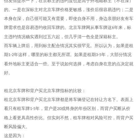
但友情提示一下，在京标主的违约度也是高于外地籍标主（不在深）
的。一是在深标主对
北京
车牌价格更敏感，涨价后很容易违约；二是
本身在深，自己很可能又有需要，即使自身不用，身边亲朋好友有车
牌需求也是容易违约收回车牌的。
北京
车牌网从事车牌这
年来，标
6
主违约情况确实遇到过五六起，但几乎清一色全是深籍标主。
而车辆上牌后，用到标主配合情况其实很罕见。所以认为，如果是租
期
年这样，哪里的标主都无所谓。如果是租期
年，大部分情况
1-2
3-5
看外地标主更适合一些。至于说如何选择，考虑自身在意的点决定就
好。
租
北京
车牌和背户买
北京
车牌指标的比较：
租
北京
车牌和背户买
北京
车牌都是将车辆登记在转让方名下。表面上
看只有租车牌
年，背户是
或终身的年份区别，而背户买断从价
1-5
20
格上看更具高性价比。但实则不然，租车牌相对风险可控，而背户买
断风险偏大。
这是因为：