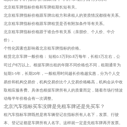
北京
租车牌指标价格和车牌租期长短有关。
北京
租车牌指标价格跟车牌出租方和承租人的资质情况都很有关系。
北京
租车牌指标价格跟车牌租赁是否有附加条件等有关系。
北京
租车牌指标价格跟于谁合作有关系（亲朋价、个人价、中介
价）。
个性化因素也影响着
北京
租车牌指标的价格。
租赁
北京
车牌一般价格：
短租
万到
万每年，长租
万左右，公
0.5
0.8
5
司过户
万以上。根据车牌出租的年限不同价格也不同，租期通常为
8
短期
年，长期
年，一般租用时间越长价格越实惠，分为个人交
1-5
20
易价和机构交易价，机构交易价比个人交易价格略高，机构会从中收
取相应服务费。具体也根据车牌所有人的质量而定，随着市场行情波
动每半年价格会有一次调整。
北京汽车指标买车没牌是先租车牌还是先买车？
租汽车指标车牌既然是将车辆登记在指标所有人名下，发票、行驶
本、登记证都是车牌所有人名字。这样就一定是先租车牌再开发票。